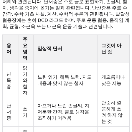
처리와 관련됩니다. 난서증은 주로 글로 표현하기, 손글씨, 철
자, 생각을 종이에 옮기는 일과 관련됩니다. 난산증은 주로 수
감각, 수학 기초 사실, 계산, 수학적 추론과 관련됩니다. 발달성
협응장애는 흔히 DCD 라고도 하며, 주로 운동 협응, 움직임 계
획, 균형, 소근육 또는 대근육 운동 기술과 관련됩니다.
주
용
요
그것이 아
일상적 단서
어
영
닌 것
역
읽
난
기
느린 읽기, 해독 노력, 지도
게으름이나
독
와
내용과 맞지 않는 철자
낮은 지능
증
철
자
단순히 깔
난
아프거나 느린 손글씨, 지
쓰
끔하게 쓰
서
저분한 간격, 글로 생각을
기
려 하지 않
증
조직하기 어려움
는 것
수