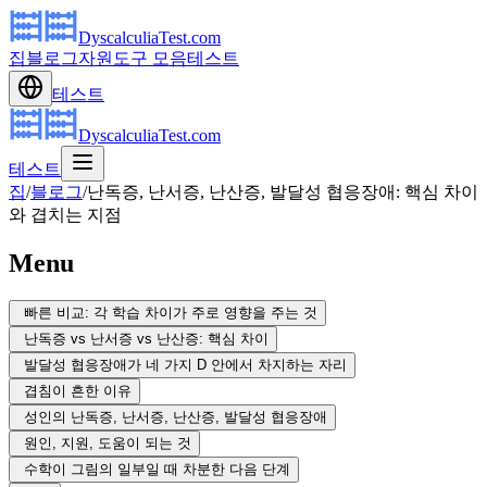
DyscalculiaTest.com
집
블로그
자원
도구 모음
테스트
테스트
DyscalculiaTest.com
테스트
집
/
블로그
/
난독증, 난서증, 난산증, 발달성 협응장애: 핵심 차이
와 겹치는 지점
Menu
빠른 비교: 각 학습 차이가 주로 영향을 주는 것
난독증 vs 난서증 vs 난산증: 핵심 차이
발달성 협응장애가 네 가지 D 안에서 차지하는 자리
겹침이 흔한 이유
성인의 난독증, 난서증, 난산증, 발달성 협응장애
원인, 지원, 도움이 되는 것
수학이 그림의 일부일 때 차분한 다음 단계