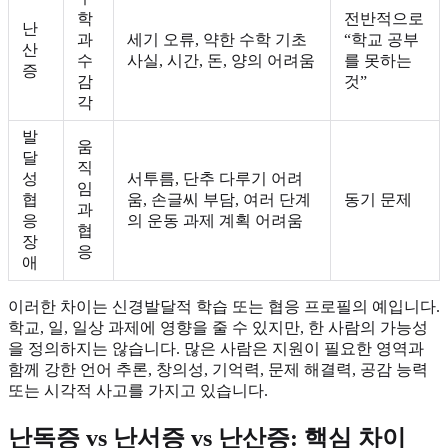
학
전반적으로
난
과
세기 오류, 약한 수학 기초
“학교 공부
산
수
사실, 시간, 돈, 양의 어려움
를 못하는
증
감
것”
각
발
움
달
직
성
서투름, 단추 다루기 어려
임
협
움, 손글씨 부담, 여러 단계
동기 문제
과
응
의 운동 과제 계획 어려움
협
장
응
애
이러한 차이는 신경발달적 학습 또는 협응 프로필의 예입니다.
학교, 일, 일상 과제에 영향을 줄 수 있지만, 한 사람의 가능성
을 정의하지는 않습니다. 많은 사람은 지원이 필요한 영역과
함께 강한 언어 추론, 창의성, 기억력, 문제 해결력, 공감 능력
또는 시각적 사고를 가지고 있습니다.
난독증 vs 난서증 vs 난산증: 핵심 차이