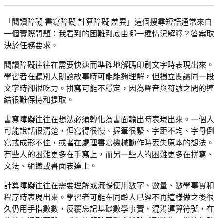
「閱讀障礙 書寫障礙 計算障礙 差異」這個搜尋短語通常來自
一個實際問題：我看到的困難到底由哪一種情況解釋？答案取
決於任務要求。
閱讀障礙往往在需要快速而準確地解碼印刷文字時表現出來。
學習者在聽別人朗讀故事時可能能夠理解，但獨立閱讀同一段
文字時卻很吃力。拼寫可能不穩定，因為聲音與符號之間的連
結很難保持和提取。
書寫障礙往往在想法必須轉化為書面輸出時表現出來。一個人
可能說話很清楚，但寫得很慢、握筆很緊、字距不均、字母倒
寫或成形不佳，或者在處理書寫機械動作時丟失原本的想法。
有些人的困難更多在手寫上，而另一些人的困難更多在拼寫、
文法、組織或書面表達上。
計算障礙往往在需要理解或流暢使用數字、數量、數學事實和
程序時表現出來。學習者可能在同齡人已經不再這樣做之後很
久仍用手指數數，反覆忘記基礎數學事實，混淆運算符號，在