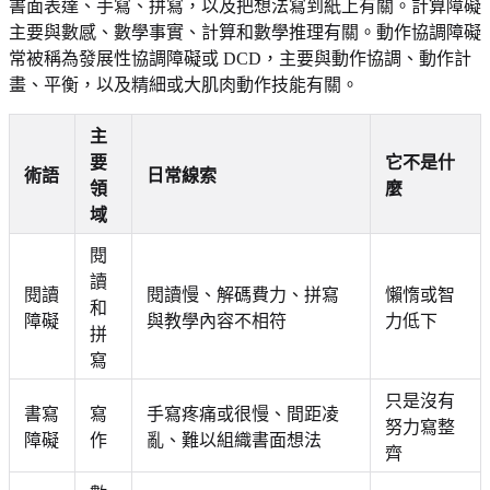
書面表達、手寫、拼寫，以及把想法寫到紙上有關。計算障礙
主要與數感、數學事實、計算和數學推理有關。動作協調障礙
常被稱為發展性協調障礙或 DCD，主要與動作協調、動作計
畫、平衡，以及精細或大肌肉動作技能有關。
主
要
它不是什
術語
日常線索
領
麼
域
閱
讀
閱讀
閱讀慢、解碼費力、拼寫
懶惰或智
和
障礙
與教學內容不相符
力低下
拼
寫
只是沒有
書寫
寫
手寫疼痛或很慢、間距凌
努力寫整
障礙
作
亂、難以組織書面想法
齊