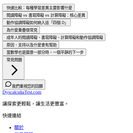
快速比較：每種學習差異主要影響什麼
閱讀障礙 vs 書寫障礙 vs 計算障礙：核心差異
動作協調障礙如何納入這「四個 D」
為什麼重疊很常見
成年人的閱讀障礙、書寫障礙、計算障礙和動作協調障礙
原因、支持以及什麼會有幫助
當數學也是圖景一部分時，一個平靜的下一步
常見問題
我們重視您的回饋
DyscalculiaTest.com
讓探索更輕鬆，讓生活更豐富。
快速連結
關於