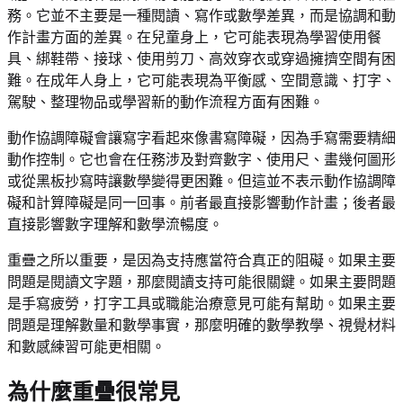
務。它並不主要是一種閱讀、寫作或數學差異，而是協調和動
作計畫方面的差異。在兒童身上，它可能表現為學習使用餐
具、綁鞋帶、接球、使用剪刀、高效穿衣或穿過擁擠空間有困
難。在成年人身上，它可能表現為平衡感、空間意識、打字、
駕駛、整理物品或學習新的動作流程方面有困難。
動作協調障礙會讓寫字看起來像書寫障礙，因為手寫需要精細
動作控制。它也會在任務涉及對齊數字、使用尺、畫幾何圖形
或從黑板抄寫時讓數學變得更困難。但這並不表示動作協調障
礙和計算障礙是同一回事。前者最直接影響動作計畫；後者最
直接影響數字理解和數學流暢度。
重疊之所以重要，是因為支持應當符合真正的阻礙。如果主要
問題是閱讀文字題，那麼閱讀支持可能很關鍵。如果主要問題
是手寫疲勞，打字工具或職能治療意見可能有幫助。如果主要
問題是理解數量和數學事實，那麼明確的數學教學、視覺材料
和數感練習可能更相關。
為什麼重疊很常見