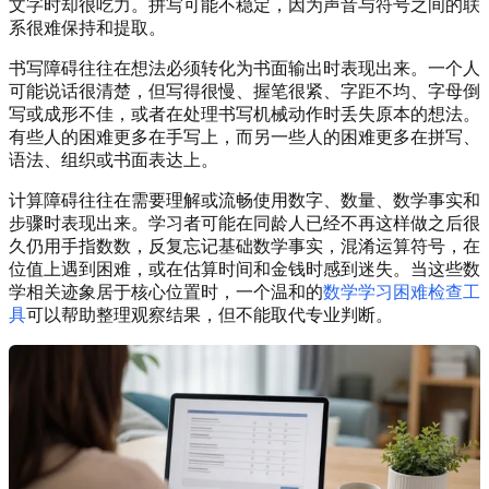
文字时却很吃力。拼写可能不稳定，因为声音与符号之间的联
系很难保持和提取。
书写障碍往往在想法必须转化为书面输出时表现出来。一个人
可能说话很清楚，但写得很慢、握笔很紧、字距不均、字母倒
写或成形不佳，或者在处理书写机械动作时丢失原本的想法。
有些人的困难更多在手写上，而另一些人的困难更多在拼写、
语法、组织或书面表达上。
计算障碍往往在需要理解或流畅使用数字、数量、数学事实和
步骤时表现出来。学习者可能在同龄人已经不再这样做之后很
久仍用手指数数，反复忘记基础数学事实，混淆运算符号，在
位值上遇到困难，或在估算时间和金钱时感到迷失。当这些数
学相关迹象居于核心位置时，一个温和的
数学学习困难检查工
具
可以帮助整理观察结果，但不能取代专业判断。