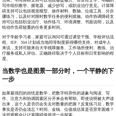
负荷。书写障碍支持可以包括键盘输入、语音转文字、明确的
写作组织教学、握笔器、减少抄写，或职业治疗意见。计算障
碍支持可以包括视觉模型、操作材料、数轴、位值工具、分步
骤练习，以及针对限时数学任务的便利措施。动作协调障碍支
持可以包括职业治疗、动作练习、环境调整、书面说明，以及
给动作负荷较重的任务更多时间。
对于学龄学习者，家庭可以询问可通过课堂干预、学校评估流
程、IEP、504 计划或当地同等制度获得哪些支持。对成年人
来说，支持可能来自大学残障服务、工作场所便利、教练、治
疗服务或私人评估。正确路径取决于个人目标和日常影响的程
度。
当数学也是图景一部分时，一个平静的下
一步
如果最强烈的担忧是数学，把数字特异性的迹象与阅读、写
作、注意力和协调因素区分开来会有帮助。即使说明被大声读
出来，这个人是否仍会失去对数量的把握？反复练习后，数学
事实是否仍会淡忘？时间、金钱、位值或估算是否异常困难？
这些观察会让计算障碍值得进一步探索。