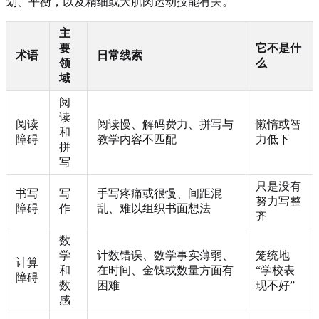
划、平衡，以及精细或大肌肉运动技能有关。
主
要
它不是什
术语
日常线索
领
么
域
阅
读
阅读
阅读慢、解码费力、拼写与
懒惰或智
和
障碍
教学内容不匹配
力低下
拼
写
只是没有
书写
写
手写疼痛或很慢、间距混
努力写整
障碍
作
乱、难以组织书面想法
齐
数
学
计数错误、数学事实薄弱、
笼统地
计算
和
在时间、金钱或数量方面有
“学校表
障碍
数
困难
现不好”
感