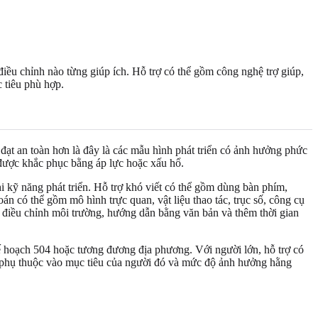
 điều chỉnh nào từng giúp ích. Hỗ trợ có thể gồm công nghệ trợ giúp,
c tiêu phù hợp.
 đạt an toàn hơn là đây là các mẫu hình phát triển có ảnh hưởng phức
 được khắc phục bằng áp lực hoặc xấu hổ.
hi kỹ năng phát triển. Hỗ trợ khó viết có thể gồm dùng bàn phím,
oán có thể gồm mô hình trực quan, vật liệu thao tác, trục số, công cụ
g, điều chỉnh môi trường, hướng dẫn bằng văn bản và thêm thời gian
 kế hoạch 504 hoặc tương đương địa phương. Với người lớn, hỗ trợ có
hợp phụ thuộc vào mục tiêu của người đó và mức độ ảnh hưởng hằng