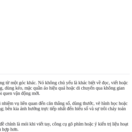
ng từ một góc khác. Nó không chủ yếu là khác biệt về đọc, viết hoặc
óng, dùng kéo, mặc quần áo hiệu quả hoặc di chuyển qua không gian
ói quen vận động mới.
hi nhiệm vụ liên quan đến căn thẳng số, dùng thước, vẽ hình học hoặc
; bên kia ảnh hưởng trực tiếp nhất đến hiểu số và sự trôi chảy toán
ề chính là mỏi khi viết tay, công cụ gõ phím hoặc ý kiến trị liệu hoạt
ù hợp hơn.