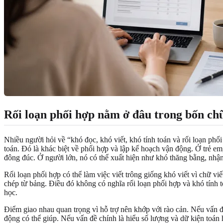
Rối loạn phối hợp nằm ở đâu trong bốn ch
Nhiều người hỏi về “khó đọc, khó viết, khó tính toán và rối loạn ph
toán. Đó là khác biệt về phối hợp và lập kế hoạch vận động. Ở trẻ e
đông đúc. Ở người lớn, nó có thể xuất hiện như khó thăng bằng, nhận
Rối loạn phối hợp có thể làm việc viết trông giống khó viết vì chữ v
chép từ bảng. Điều đó không có nghĩa rối loạn phối hợp và khó tính t
học.
Điểm giao nhau quan trọng vì hỗ trợ nên khớp với rào cản. Nếu vấn đề c
động có thể giúp. Nếu vấn đề chính là hiểu số lượng và dữ kiện toán 