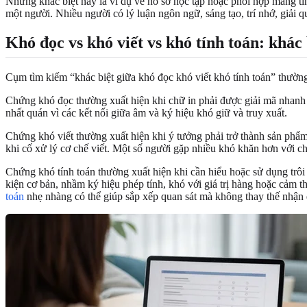
Những khác biệt này là ví dụ về hồ sơ học tập hoặc phối hợp mang t
một người. Nhiều người có lý luận ngôn ngữ, sáng tạo, trí nhớ, giải
Khó đọc vs khó viết vs khó tính toán: khác b
Cụm tìm kiếm “khác biệt giữa khó đọc khó viết khó tính toán” thường 
Chứng khó đọc thường xuất hiện khi chữ in phải được giải mã nhanh 
nhất quán vì các kết nối giữa âm và ký hiệu khó giữ và truy xuất.
Chứng khó viết thường xuất hiện khi ý tưởng phải trở thành sản phẩm
khi cố xử lý cơ chế viết. Một số người gặp nhiều khó khăn hơn với ch
Chứng khó tính toán thường xuất hiện khi cần hiểu hoặc sử dụng trôi 
kiện cơ bản, nhầm ký hiệu phép tính, khó với giá trị hàng hoặc cảm t
toán
nhẹ nhàng có thể giúp sắp xếp quan sát mà không thay thế nhận