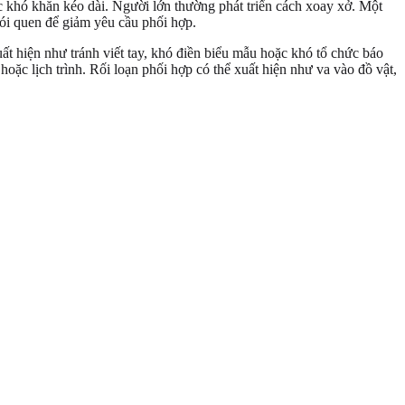
ác khó khăn kéo dài. Người lớn thường phát triển cách xoay xở. Một
ói quen để giảm yêu cầu phối hợp.
uất hiện như tránh viết tay, khó điền biểu mẫu hoặc khó tổ chức báo
hoặc lịch trình. Rối loạn phối hợp có thể xuất hiện như va vào đồ vật,