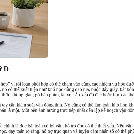
ữ D
ối hợp” vì rối loạn phối hợp có thể chạm vào cùng các nhiệm vụ học đườ
m, nó có thể xuất hiện như khó học dùng dao nĩa, buộc dây giày, bắt b
 thức không gian, gõ bàn phím, lái xe, sắp xếp đồ đạc hoặc học các th
iết tay cần kiểm soát vận động tinh. Nó cũng có thể làm toán khó hơn k
oán là một. Một bên ảnh hưởng trực tiếp nhất đến lập kế hoạch vận động
hính là đọc bài toán có lời văn, hỗ trợ đọc có thể thiết yếu. Nếu vấn đ
học, dạy toán rõ ràng, hỗ trợ trực quan và luyện cảm nhận số có thể ph