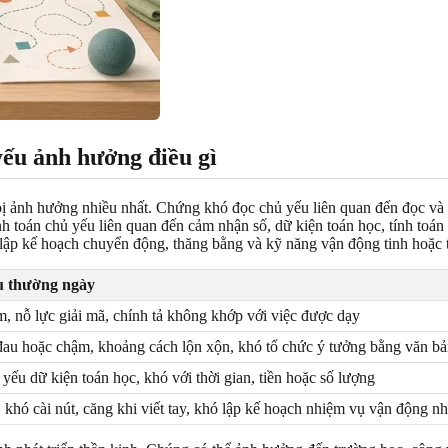
yếu ảnh hưởng điều gì
 bị ảnh hưởng nhiều nhất. Chứng khó đọc chủ yếu liên quan đến đọc và
nh toán chủ yếu liên quan đến cảm nhận số, dữ kiện toán học, tính toán 
lập kế hoạch chuyển động, thăng bằng và kỹ năng vận động tinh hoặc 
u thường ngày
, nỗ lực giải mã, chính tả không khớp với việc được dạy
 đau hoặc chậm, khoảng cách lộn xộn, khó tổ chức ý tưởng bằng văn b
yếu dữ kiện toán học, khó với thời gian, tiền hoặc số lượng
 khó cài nút, căng khi viết tay, khó lập kế hoạch nhiệm vụ vận động n