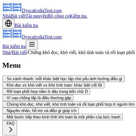
DyscalculiaTest.com
Nhà
Bài viết
Tài nguyên
Bộ công cụ
Kiểm tra.
Bài kiểm tra
DyscalculiaTest.com
Bài kiểm tra
Nhà
/
Bài viết
/
Chứng khó đọc, khó viết, khó tính toán và rối loạn phối
Menu
So sánh nhanh: mỗi khác biệt học tập chủ yếu ảnh hưởng điều gì
Khó đọc vs khó viết vs khó tính toán: khác biệt cốt lõi
Rối loạn phối hợp nằm ở đâu trong bốn chữ D
Vì sao chồng lấp là điều thường gặp
Chứng khó đọc, khó viết, khó tính toán và rối loạn phối hợp ở người lớn
Nguyên nhân, hỗ trợ và điều gì giúp ích
Một bước tiếp theo bình tĩnh khi toán là một phần của bức tranh
FAQ