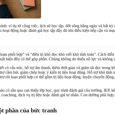
hình: ví dụ từ công việc, lịch sử học tập, đời sống hằng ngày và bất kỳ
liệu hoạt động hoặc đánh giá học tập đầy đủ khi điều kiện tiếp cận và mụ
oạn phối hợp” và “điều trị khó đọc khó viết khó tính toán”. Cách diễn
ng xuất hiện đều có thể góp phần. Chúng không do thiếu nỗ lực và không
ết có cấu trúc, hỗ trợ âm thanh, thêm thời gian và giảm tải đọc trong k
rợ cầm bút, giảm chép hoặc ý kiến trị liệu hoạt động. Hỗ trợ khó tính t
ỗ trợ rối loạn phối hợp có thể gồm trị liệu hoạt động, luyện chuyển độn
 nào có sẵn qua can thiệp lớp học, quy trình đánh giá của trường, IEP,
iệc, coaching, dịch vụ trị liệu hoặc đánh giá tư nhân. Con đường phù 
một phần của bức tranh