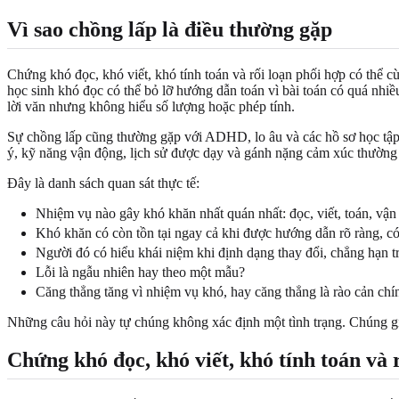
Vì sao chồng lấp là điều thường gặp
Chứng khó đọc, khó viết, khó tính toán và rối loạn phối hợp có thể c
học sinh khó đọc có thể bỏ lỡ hướng dẫn toán vì bài toán có quá nhiề
lời văn nhưng không hiểu số lượng hoặc phép tính.
Sự chồng lấp cũng thường gặp với ADHD, lo âu và các hồ sơ học tập ho
ý, kỹ năng vận động, lịch sử được dạy và gánh nặng cảm xúc thường
Đây là danh sách quan sát thực tế:
Nhiệm vụ nào gây khó khăn nhất quán nhất: đọc, viết, toán, vận
Khó khăn có còn tồn tại ngay cả khi được hướng dẫn rõ ràng, có
Người đó có hiểu khái niệm khi định dạng thay đổi, chẳng hạn tr
Lỗi là ngẫu nhiên hay theo một mẫu?
Căng thẳng tăng vì nhiệm vụ khó, hay căng thẳng là rào cản chí
Những câu hỏi này tự chúng không xác định một tình trạng. Chúng gi
Chứng khó đọc, khó viết, khó tính toán và 