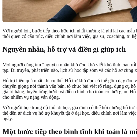
Với người lớn, bước tiếp theo hữu ích nhất thường là ghi lại các mẫu 
thói quen có cấu trúc, điều chỉnh nơi làm việc, gia sư, coaching, trị 
Nguyên nhân, hỗ trợ và điều gì giúp ích
Mọi người cũng tìm “nguyên nhân khó đọc khó viết khó tính toán rối l
tạp. Di truyền, phát triển não, lịch sử học tập sớm và các hồ sơ cù
Hỗ trợ hiệu quả nhất khi cụ thể. Hỗ trợ khó đọc có thể gồm dạy đọc vi
chuyển giọng nói thành văn bản, tổ chức bài viết rõ ràng, dụng cụ hỗ t
giá trị hàng, luyện từng bước và điều chỉnh cho toán có thời gian. H
cho nhiệm vụ nặng vận động.
Với người học trong độ tuổi đi học, gia đình có thể hỏi những hỗ trợ
thể đến từ dịch vụ hỗ trợ khuyết tật ở đại học, điều chỉnh nơi làm v
ngày.
Một bước tiếp theo bình tĩnh khi toán là 