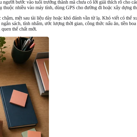
u người bước vào tuổi trưởng thành mà chưa có lời giải thích rõ cho c
 phụ thuộc nhiều vào máy tính, dùng GPS cho đường đi hoặc xây dựng th
 chậm, mệt sau tài liệu dày hoặc khó đánh vần từ lạ. Khó viết có thể x
ngân sách, tính nhẩm, ước lượng thời gian, công thức nấu ăn, tiền boa 
 quen thể chất mới.