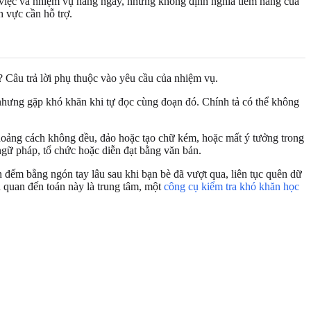
g việc và nhiệm vụ hằng ngày, nhưng không định nghĩa tiềm năng của
h vực cần hỗ trợ.
? Câu trả lời phụ thuộc vào yêu cầu của nhiệm vụ.
nhưng gặp khó khăn khi tự đọc cùng đoạn đó. Chính tả có thể không
khoảng cách không đều, đảo hoặc tạo chữ kém, hoặc mất ý tưởng trong
 ngữ pháp, tổ chức hoặc diễn đạt bằng văn bản.
n đếm bằng ngón tay lâu sau khi bạn bè đã vượt qua, liên tục quên dữ
n quan đến toán này là trung tâm, một
công cụ kiểm tra khó khăn học