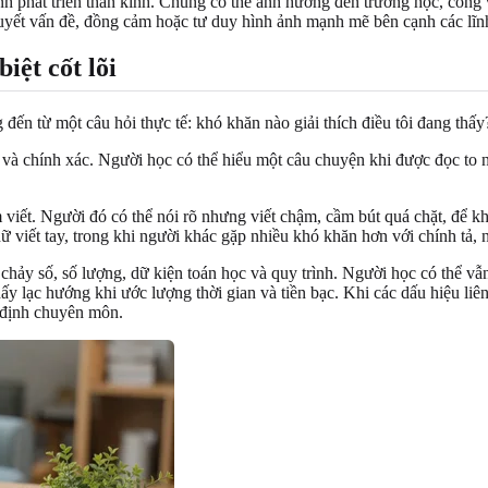
ính phát triển thần kinh. Chúng có thể ảnh hưởng đến trường học, côn
 quyết vấn đề, đồng cảm hoặc tư duy hình ảnh mạnh mẽ bên cạnh các lĩn
iệt cốt lõi
đến từ một câu hỏi thực tế: khó khăn nào giải thích điều tôi đang thấy
và chính xác. Người học có thể hiểu một câu chuyện khi được đọc to 
 viết. Người đó có thể nói rõ nhưng viết chậm, cầm bút quá chặt, để 
ữ viết tay, trong khi người khác gặp nhiều khó khăn hơn với chính tả,
chảy số, số lượng, dữ kiện toán học và quy trình. Người học có thể vẫ
hấy lạc hướng khi ước lượng thời gian và tiền bạc. Khi các dấu hiệu liê
 định chuyên môn.